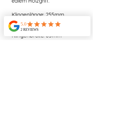
edlem Holzgriff.
Klingenlänge: 255mm
Grifflänge: 120mm
Gesamtlänge: 390mm
Klingenbreite: 65mm
Klingenstärke: 2,5mm
Klingenhärte: ca
65hrc(Schneidlage)
Klingenstahl: Apex-Ultra,
Nickel, Wrought-
Iron(Raffinierstahl)
Griffmaterial:
Esche(stabilisiert)