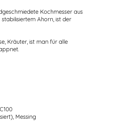
dgeschmiedete Kochmesser aus
tabilisiertem Ahorn, ist der
e, Kräuter, ist man für alle
appnet.
, C100
isiert), Messing