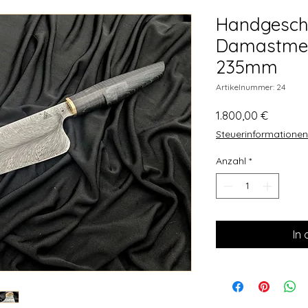
Handgesch
Damastmes
235mm
Artikelnummer: 24
Preis
1.800,00 €
Steuerinformationen
Anzahl
*
In