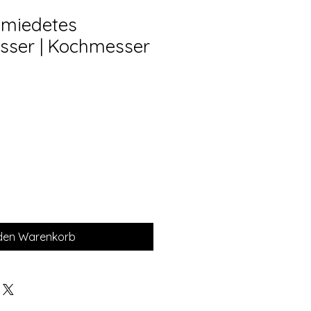
miedetes
ser | Kochmesser
 den Warenkorb