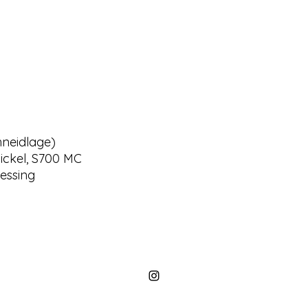
hneidlage)
Nickel, S700 MC
Messing