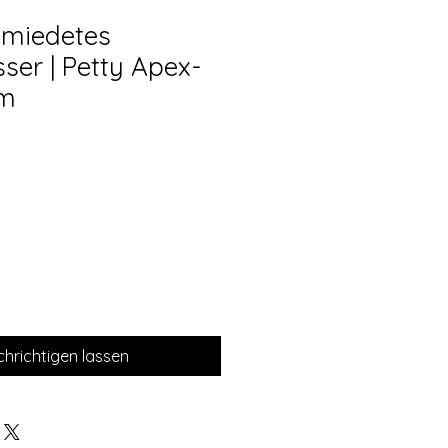
miedetes
er | Petty Apex-
mm
hrichtigen lassen