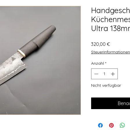
Handgesch
Küchenmess
Ultra 138
Preis
320,00 €
Steuerinformationen
Anzahl
*
Nicht verfügbar
Benac